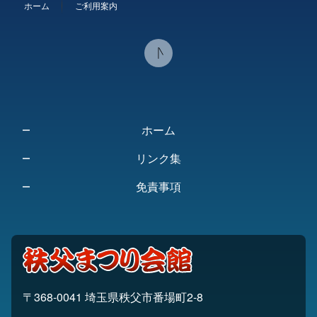
ホーム
ご利用案内
ツ
先
本
頭
文
へ
の
戻
先
る
頭
へ
ホーム
戻
る
リンク集
免責事項
〒368-0041 埼玉県秩父市番場町2-8