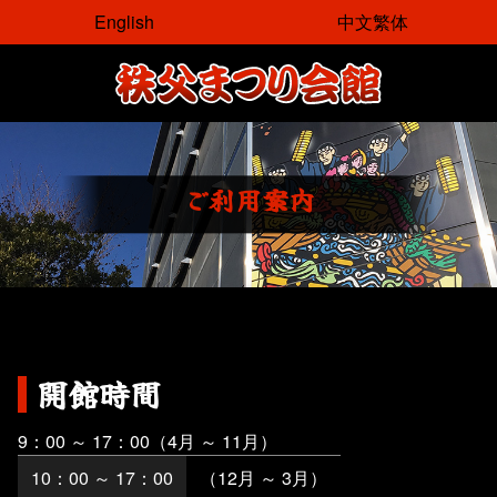
コ
English
中文繁体
ン
テ
ン
ツ
本
文
ご
利
用
案
内
へ
ス
キ
ッ
プ
開館時間
9：00 ～ 17：00（4月 ～ 11月）
10：00 ～ 17：00
（12月 ～ 3月）