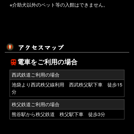
※介助犬以外のペット等の入館はできません。
ア
ク
セ
ス
マ
ッ
プ
電車をご利用の場合
train
西武鉄道ご利用の場合
池袋より西武秩父線利用 西武秩父駅下車 徒歩15
分
秩父鉄道ご利用の場合
熊谷駅から秩父鉄道 秩父駅下車 徒歩3分