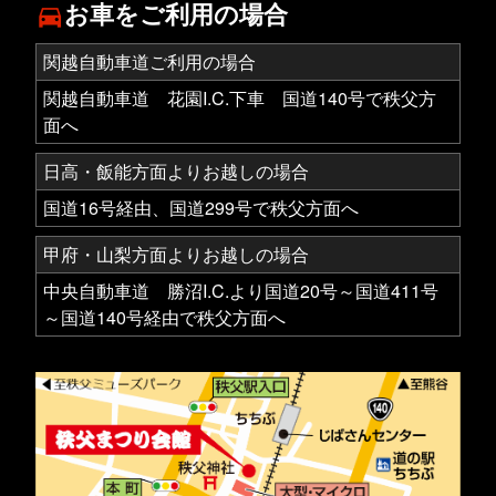
お車をご利用の場合
directions_car
関越自動車道ご利用の場合
関越自動車道 花園I.C.下車 国道140号で秩父方
面へ
日高・飯能方面よりお越しの場合
国道16号経由、国道299号で秩父方面へ
甲府・山梨方面よりお越しの場合
中央自動車道 勝沼I.C.より国道20号～国道411号
～国道140号経由で秩父方面へ