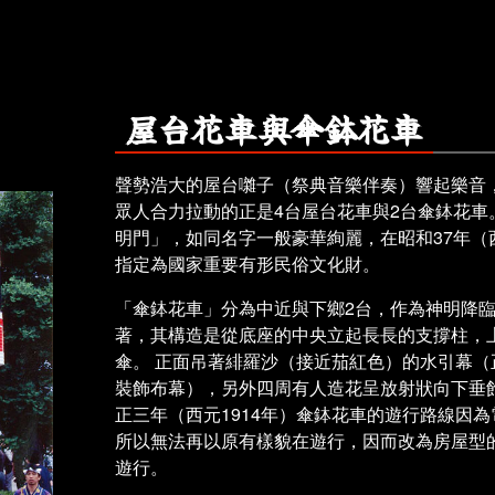
屋台花車與傘鉢花車
聲勢浩大的屋台囃子（祭典音樂伴奏）響起樂音
眾人合力拉動的正是4台屋台花車與2台傘鉢花車
明門」，如同名字一般豪華絢麗，在昭和37年（西
指定為國家重要有形民俗文化財。
「傘鉢花車」分為中近與下鄉2台，作為神明降
著，其構造是從底座的中央立起長長的支撐柱，
傘。 正面吊著緋羅沙（接近茄紅色）的水引幕（
裝飾布幕），另外四周有人造花呈放射狀向下垂
正三年（西元1914年）傘鉢花車的遊行路線因
所以無法再以原有樣貌在遊行，因而改為房屋型
遊行。