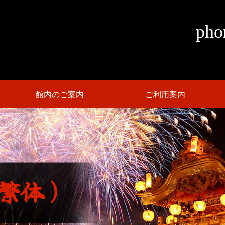
pho
館内のご案内
ご利用案内
繁
体
）