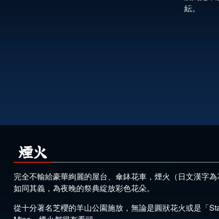
紜。
煙火
完全不輸給豪華絢麗的屋台、傘鉢花車，煙火（日文漢字為
如同其義，為夜晚的祭典綻放彩色花朵。
從十分著名芝櫻的羊山公園施放，無論是圓狀花火或是「Sta