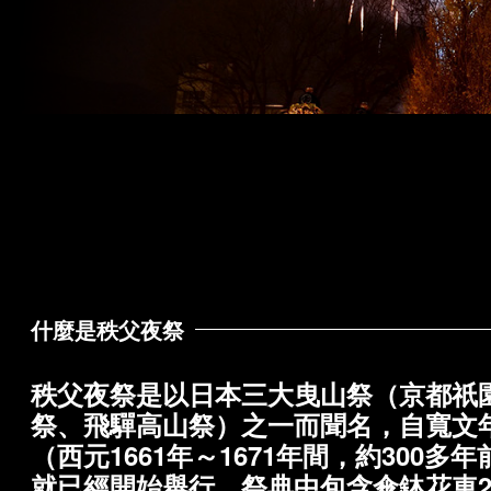
什麼是秩父夜祭
秩父夜祭是以日本三大曳山祭（京都祇
祭、飛驒高山祭）之一而聞名，自寬文
（西元1661年～1671年間，約300多年
就已經開始舉行，祭典中包含傘鉢花車