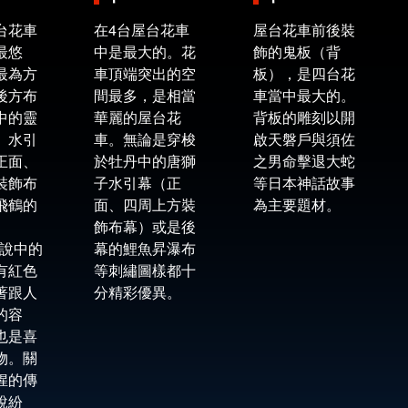
台花車
在4台屋台花車
屋台花車前後裝
最悠
中是最大的。花
飾的鬼板（背
最為方
車頂端突出的空
板），是四台花
後方布
間最多，是相當
車當中最大的。
中的靈
華麗的屋台花
背板的雕刻以開
。水引
車。無論是穿梭
啟天磐戶與須佐
正面、
於牡丹中的唐獅
之男命擊退大蛇
裝飾布
子水引幕（正
等日本神話故事
飛鶴的
面、四周上方裝
為主要題材。
。
飾布幕）或是後
傳說中的
幕的鯉魚昇瀑布
有紅色
等刺繡圖樣都十
著跟人
分精彩優異。
的容
也是喜
物。關
猩的傳
說紛