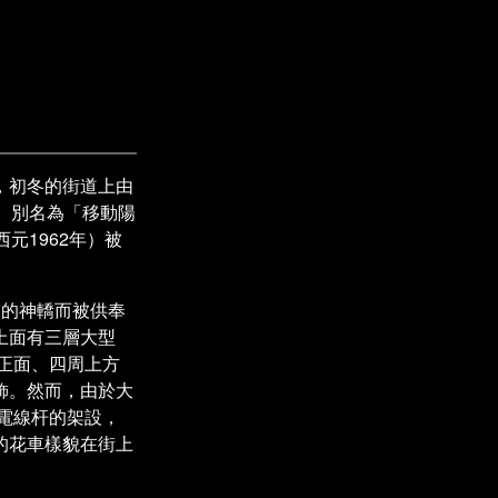
，初冬的街道上由
。別名為「移動陽
元1962年）被
臨的神轎而被供奉
上面有三層大型
正面、四周上方
飾。然而，由於大
為電線杆的架設，
的花車樣貌在街上