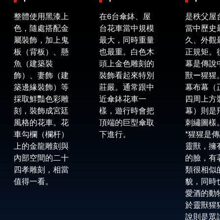
整體使用黑漆上
在6台傘鉢、屋
是秩父屋
色，隨處搭配金
台花車當中規模
當中歷史
屬裝飾，加上鬼
最大，同時重量
久、外觀
板（背板）、懸
也最重。白色木
正規矩。
魚（建築裝
頭上金色雕刻的
幕是傳說
飾）、妻飾（建
裝飾看起來特別
獸ー猩猩
築邊緣裝飾）等
莊嚴。通常跟中
幕布幕（
採取鮮豔色彩雕
近傘鉢花車一
四周上方
刻，裝飾成宮廷
樣，遊行時會把
幕）則是
風格的花車。花
頂端的巨型傘取
刺繡圖樣
車勾欄（欄杆）
下進行。
*猩猩是
上的金龍雕刻與
靈獸，擁
內部空間的二十
的臉，有
四孝雕刻，相當
類很相似
值得一看。
貌，同時
愛酒的動
於靈獸猩
說則是眾