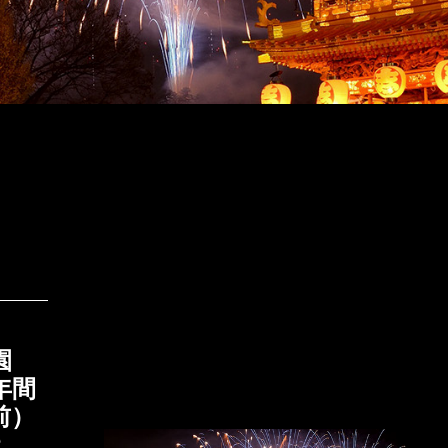
園
年間
前）
2