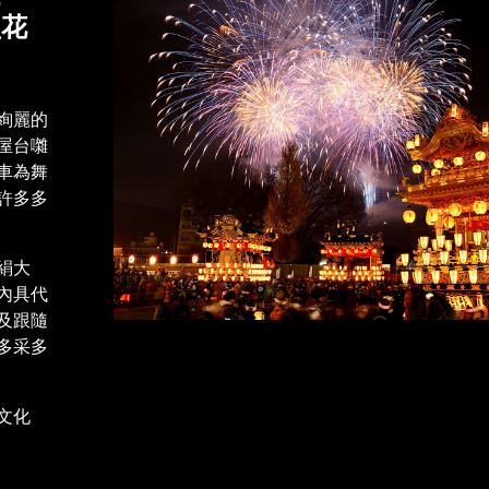
型花
絢麗的
屋台囃
車為舞
許多多
絹大
內具代
及跟隨
多采多
文化