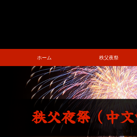
コ
ン
テ
ン
ツ
本
文
へ
ホーム
秩父夜祭
ス
キ
ッ
プ
秩
父
夜
祭
（
中
文