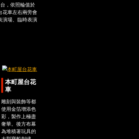
4台，依照輪值於
台花車左右兩旁會
表演場、臨時表演
本町屋台花
車
雕刻與裝飾等都
使用金箔增添色
彩，製作上極盡
奢華。後方布幕
為堆積著玩具的
大型寶船刺繡，