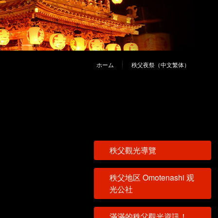
ホーム
秩父夜祭（中文繁体）
秩父觀光導覽
秩父地区 Omotenashi 观
光公社
滿滿的秩父觀光資訊！