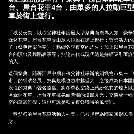
台、屋台花車4台，由眾多的人拉動巨
車於街上遊行。
「秩父夜祭」以秩父神社年度最大型祭典而廣為人知，豪華
傘鉢花車、屋台花車等由眾人拉動在街上遊行；聲勢浩大的
子（祭典音樂伴奏）；點綴冬季夜空的煙火；加上以屋台花
台的演出及舞蹈表演等，無論古代或現代總是持續吸引著許
的人。
這個祭典，隨著江戶中期在秩父神社舉辦的絹織物市集ー「
市」的經濟發展，祭典規模也越辦越盛大，之後成為日本國
表性的祭典而聲名遠播。將冬季夜空染上繽紛色彩的煙火以
著傘鉢花車、屋台花車搖晃而閃爍的燈籠亮光，交織成一幅
姿的華麗景觀，這也可說是秩父夜祭獨特的風情吧。
「秩父祭的屋台花車活動與神樂」已被指定為國家無形民俗
財。