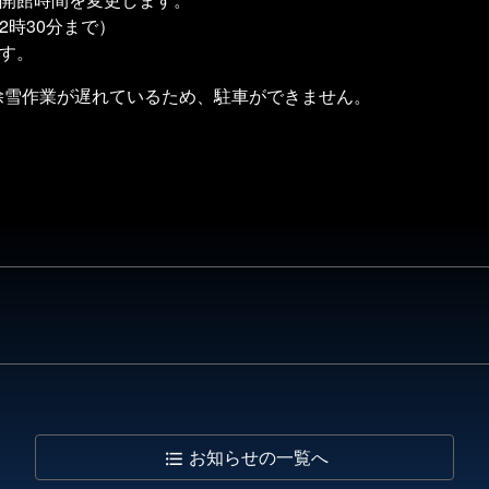
時30分まで）
す。
雪作業が遅れているため、駐車ができません。
お知らせの
一覧へ
format_list_bulleted