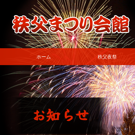
コ
ン
テ
ン
ツ
本
文
へ
ホーム
秩父夜祭
ス
キ
ッ
プ
お
知
ら
せ