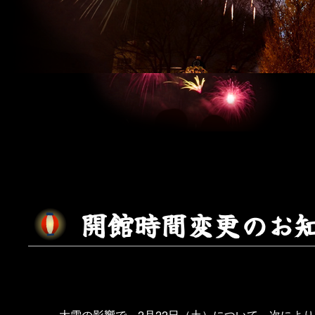
開
館
時
間
変
更
の
お
大雪の影響で、2月22日（土）について、次によ