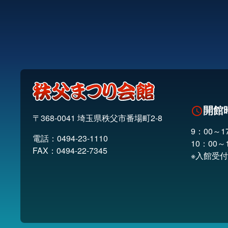
コ
ペ
ン
ー
テ
ジ
ン
の
ツ
先
本
頭
文
へ
の
戻
先
る
開館
schedule
頭
〒368-0041 埼玉県秩父市番場町2-8
へ
9：00～1
戻
電話：
0494-23-1110
10：00～
る
FAX：0494-22-7345
※入館受付