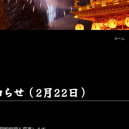
ホーム
知
ら
せ
（
2
月
2
2
日
）
り開館時間を変更します。