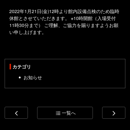
2022年1月21日(金)12時より館内設備点検のため臨時
休館とさせて
いただきます。 ※10時開館（入場受付
11時30分まで） ご理解、ご協力を賜りますようお願
い申し上げます。
カテゴリ
お知らせ
一覧へ
arrow_back_ios
format_list_bulleted
arrow_forward_ios
コ
ペ
ン
ー