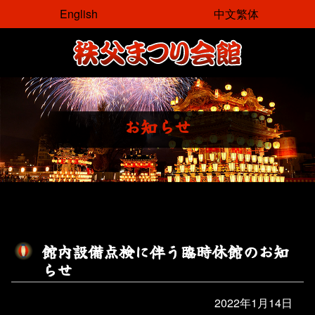
コ
English
中文繁体
ン
テ
ン
ツ
本
文
お
知
ら
せ
へ
ス
キ
ッ
プ
館
内
設
備
点
検
に
伴
う
臨
時
休
館
の
お
知
ら
せ
2022年1月14日