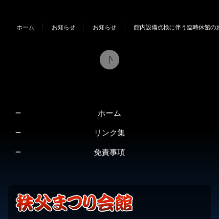
テ
ジ
ン
の
ホーム
お知らせ
お知らせ
館内設備点検に伴う臨時休館の
ツ
先
本
頭
文
へ
の
戻
先
る
頭
へ
ホーム
戻
る
リンク集
免責事項