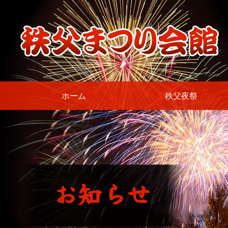
コ
ン
テ
ン
ツ
本
文
へ
ホーム
秩父夜祭
ス
キ
ッ
プ
お
知
ら
せ