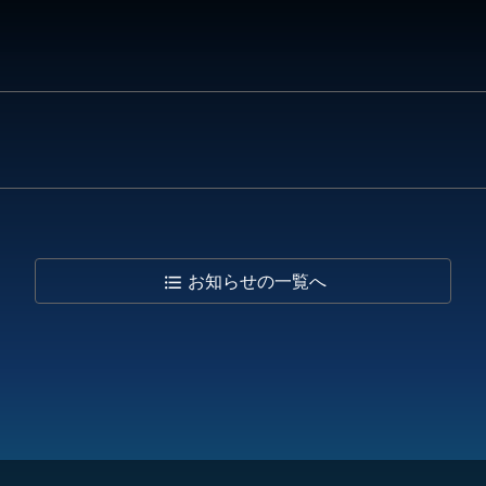
お知らせの
一覧へ
format_list_bulleted