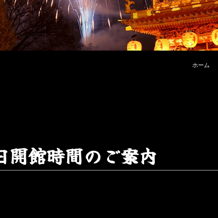
ホーム
日
開
館
時
間
の
ご
案
内
。