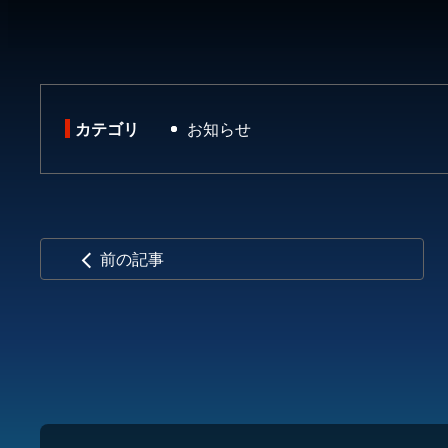
カテゴリ
お知らせ
前の記事
arrow_back_ios
コ
ペ
ン
ー
テ
ジ
ン
の
ツ
先
本
頭
文
へ