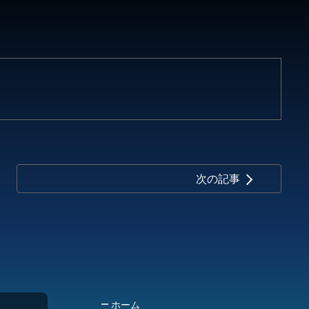
次の記事
arrow_forward_ios
ホーム