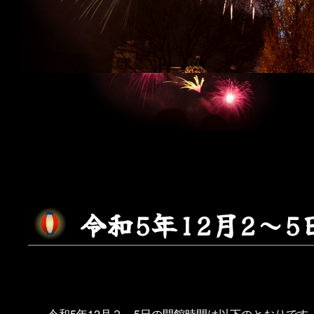
令
和
5
年
1
2
月
2
～
5
令和5年12月２～5日の開館時間は以下のとおりです