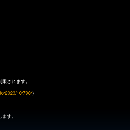
）
）
制限されます。
nfo/2023/10/798/
）
。
します。