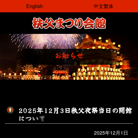
コ
English
中文繁体
ン
テ
ン
ツ
本
文
お
知
ら
せ
へ
ス
キ
ッ
プ
2
0
2
5
年
1
2
月
3
日
秩
父
夜
祭
当
日
の
開
館
に
つ
い
て
2025年12月1日