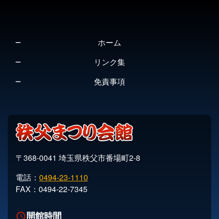
先
る
頭
へ
ホーム
戻
る
リンク集
免責事項
〒368-0041 埼玉県秩父市番場町2-8
電話：
0494-23-1110
FAX：0494-22-7345
開館時間
schedule