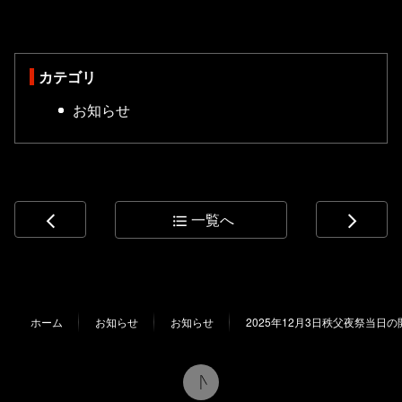
カテゴリ
お知らせ
一覧へ
arrow_back_ios
format_list_bulleted
arrow_forward_ios
コ
ペ
ン
ー
テ
ジ
ン
の
ホーム
お知らせ
お知らせ
2025年12月3日秩父夜祭当日
ツ
先
本
頭
文
へ
の
戻