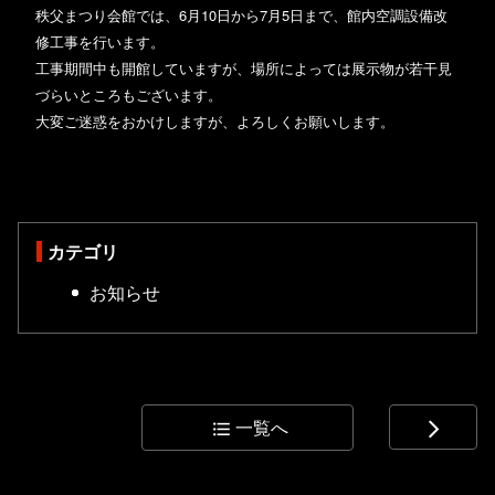
秩父まつり会館では、6月10日から7月5日まで、館内空調設備改
修工事を行います。
工事期間中も開館していますが、場所によっては展示物が若干見
づらいところもございます。
大変ご迷惑をおかけしますが、よろしくお願いします。
カテゴリ
お知らせ
一覧へ
format_list_bulleted
arrow_forward_ios
コ
ペ
ン
ー