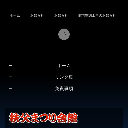
テ
ジ
ン
の
ホーム
お知らせ
お知らせ
館内空調工事のお知らせ
ツ
先
本
頭
文
へ
の
戻
先
る
頭
へ
ホーム
戻
る
リンク集
免責事項