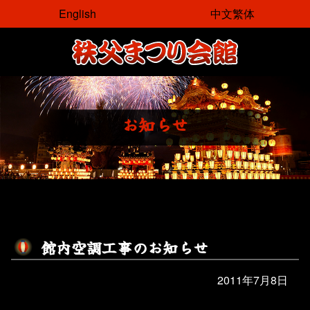
コ
English
中文繁体
ン
テ
ン
ツ
本
文
お
知
ら
せ
へ
ス
キ
ッ
プ
館
内
空
調
工
事
の
お
知
ら
せ
2011年7月8日