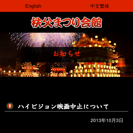
コ
English
中文繁体
ン
テ
ン
ツ
本
文
お
知
ら
せ
へ
ス
キ
ッ
プ
ハ
イ
ビ
ジ
ョ
ン
映
画
中
止
に
つ
い
て
2013年10月3日