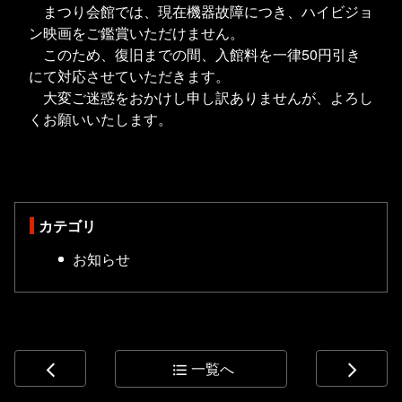
まつり会館では、現在機器故障につき、ハイビジョ
ン映画をご鑑賞いただけません。
このため、復旧までの間、入館料を一律50円引き
にて対応させていただきます。
大変ご迷惑をおかけし申し訳ありませんが、よろし
くお願いいたします。
カテゴリ
お知らせ
一覧へ
arrow_back_ios
format_list_bulleted
arrow_forward_ios
コ
ペ