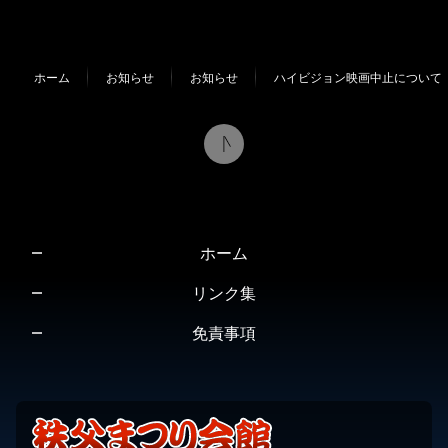
ン
ー
テ
ジ
ン
の
ホーム
お知らせ
お知らせ
ハイビジョン映画中止について
ツ
先
本
頭
文
へ
の
戻
先
る
頭
へ
ホーム
戻
る
リンク集
免責事項