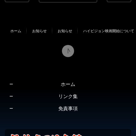
コ
ペ
ン
ー
テ
ジ
ン
の
ホーム
お知らせ
お知らせ
ハイビジョン映画開始について
ツ
先
本
頭
文
へ
の
戻
先
る
頭
へ
ホーム
戻
る
リンク集
免責事項