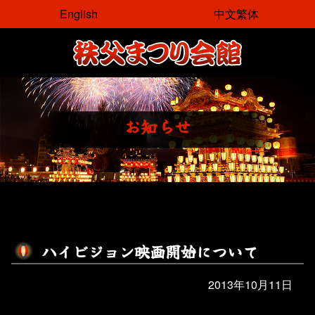
コ
English
中文繁体
ン
テ
ン
ツ
本
文
お
知
ら
せ
へ
ス
キ
ッ
プ
ハ
イ
ビ
ジ
ョ
ン
映
画
開
始
に
つ
い
て
2013年10月11日